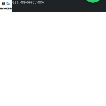
+54 (0223) 489-0995 / 480-
7482
RRIWATT NEGRAS
⭐⭐⭐ Combos
+54 9 11 2686-0148 / 223
5442271 / 223 6851291
info@resistenciasmdp.com.ar