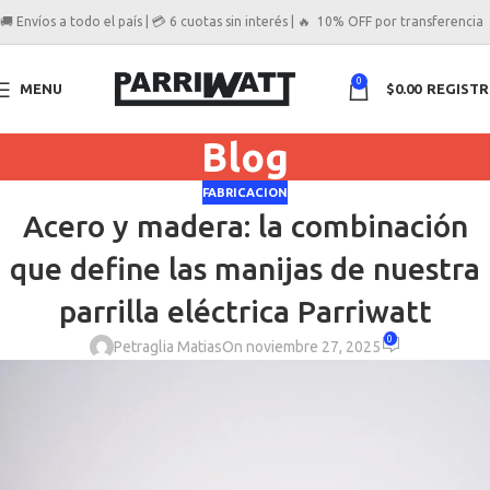
🚚 Envíos a todo el país | 💳 6 cuotas sin interés | 🔥 10% OFF por transferencia
0
MENU
$
0.00
REGIST
Blog
FABRICACION
Acero y madera: la combinación
que define las manijas de nuestra
parrilla eléctrica Parriwatt
0
Petraglia Matias
On noviembre 27, 2025