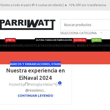
 Envíos a todo el país | 💳 6 cuotas sin interés | 🔥 10% OFF por transferencia
SELECCIONA CATEGORIA
OFERTA
ÚLTIMA TANDA DE FABRICACIÓN.
NOVEDAD
NUEVO
OMBOS
MODELOS
OUTLET
ACCESORIOS
VIDEOS 4K
RECETARIO
NOVE
BARCOS Y EMBARCACIONES
,
STAND
Nuestra experiencia en
EiNaval 2024
0
Posted by
Petraglia Matias
@resistenci...
CONTINUAR LEYENDO