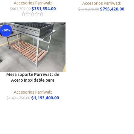
Accesorios Parriwatt
Accesorios Parriwatt
$
331,354.00
$
662,709.00
$
795,420.00
$
994,275.00
-20%
Mesa soporte Parriwatt de
Acero Inoxidable para
Modelo 1250
Accesorios Parriwatt
$
1,193,400.00
$
1,491,750.00