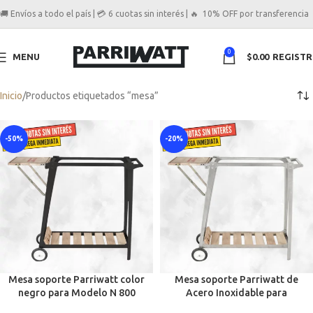
🚚 Envíos a todo el país | 💳 6 cuotas sin interés | 🔥 10% OFF por transferencia
0
MENU
$
0.00
REGIST
Inicio
Productos etiquetados “mesa”
-50%
-20%
Mesa soporte Parriwatt color
Mesa soporte Parriwatt de
negro para Modelo N 800
Acero Inoxidable para
Modelo 800