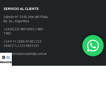
SERVICIO AL CLIENTE
Gaboto Nº 3545, Mar del Plata,
Bs. As., Argentina
+54 (0223) 489-0995 / 480-
7482
+54 9 11 2686-0148 / 223
5442271 / 223 6851291
info@resistenciasmdp.com.ar
RRIWATT NEGRAS
⭐⭐⭐ Combos