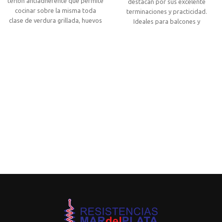
teflon antiadherente que permite
destacan por sus excelente
cocinar sobre la misma toda
terminaciones y practicidad.
clase de verdura grillada, huevos
Ideales para balcones y
fritos/revueltos y diversos
quinchos! Modelo madera y
alimentos que por su forma no
Acero inoxidable.
se pueden poner directamente
sobre el conjunto resistivo.