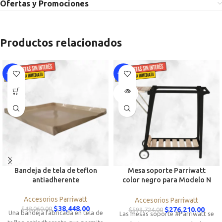
Ofertas y Promociones
Productos relacionados
-20%
-54%
SOLD
OUT
Bandeja de tela de teflon
Mesa soporte Parriwatt
antiadherente
color negro para Modelo N
600
Accesorios Parriwatt
Accesorios Parriwatt
$
38,448.00
$
48,060.00
$
276,210.00
$
599,724.00
Una bandeja fabricada en tela de
Las mesas soporte #Parriwatt se