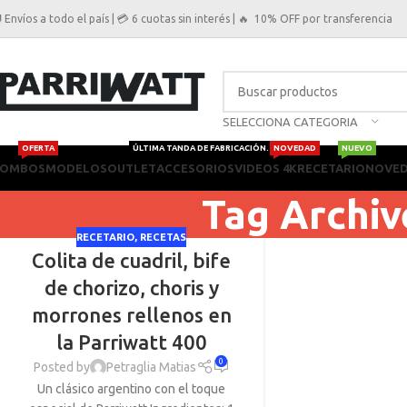
 Envíos a todo el país | 💳 6 cuotas sin interés | 🔥 10% OFF por transferencia
SELECCIONA CATEGORIA
OFERTA
ÚLTIMA TANDA DE FABRICACIÓN.
NOVEDAD
NUEVO
OMBOS
MODELOS
OUTLET
ACCESORIOS
VIDEOS 4K
RECETARIO
NOVE
Tag Archi
RECETARIO
,
RECETAS
Colita de cuadril, bife
de chorizo, choris y
morrones rellenos en
la Parriwatt 400
0
Posted by
Petraglia Matias
Un clásico argentino con el toque