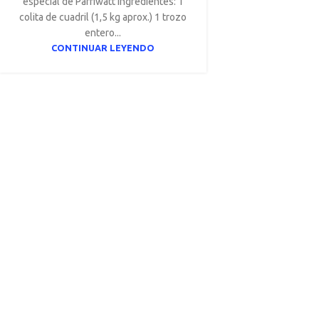
especial de Parriwatt Ingredientes: 1
colita de cuadril (1,5 kg aprox.) 1 trozo
entero...
CONTINUAR LEYENDO