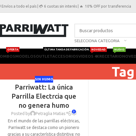
 Envíos a todo el país | 💳 6 cuotas sin interés | 🔥 10% OFF por transferencia
SELECCIONA CATEGORIA
OFERTA
ÚLTIMA TANDA DE FABRICACIÓN.
NOVEDAD
NUEVO
OMBOS
MODELOS
OUTLET
ACCESORIOS
VIDEOS 4K
RECETARIO
NOVE
Tag
SIN HUMO
Parriwatt: La única
Parrilla Electrcia que
no genera humo
0
Posted by
Petraglia Matias
En el mundo de las parrillas eléctricas,
Parriwatt se destaca como un pionero
gracias a su característica distintiva: no